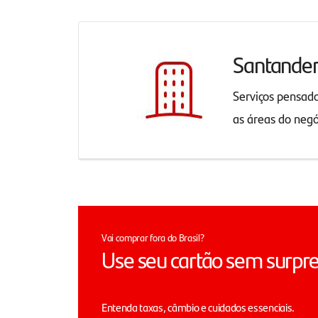
Santande
Serviços pensad
as áreas do neg
Vai comprar fora do Brasil?
Use seu cartão sem surpr
Entenda taxas, câmbio e cuidados essenciais.