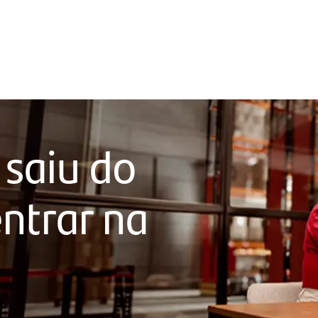
 saiu do
ntrar na
a