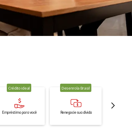
Crédito ideal
Desenrola Brasil
Empréstimo para você
Renegocie sua dívida
Renegocie