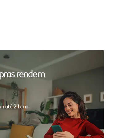
mpras rendem
m até 21x no