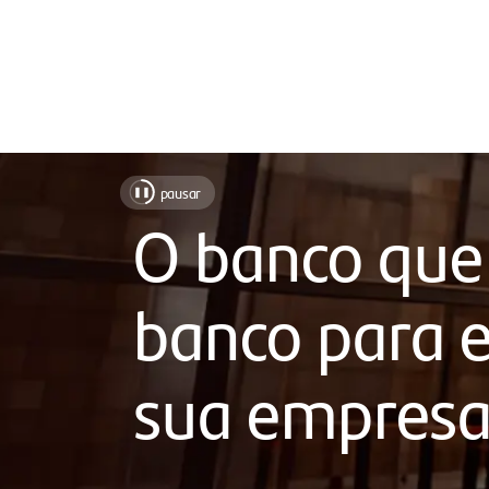
Soluções
pausar
❚❚
para
O banco que
facilitar
o
banco para e
seu
dia
sua empres
a
dia,
com