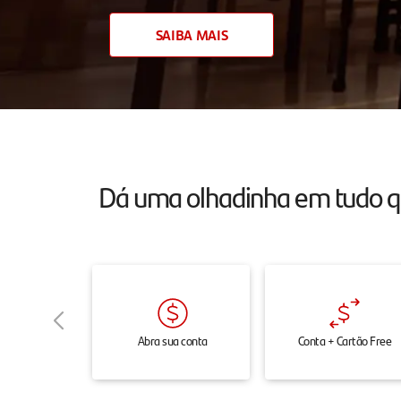
atendimento
SAIBA MAIS
24h
pelo
chat,
onde
e
Dá uma olhadinha em tudo 
quando
você
precisar.
Abra sua conta
Conta + Cartão Free