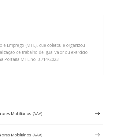
alho e Emprego (MTE), que coletou e organizou
ização de trabalho de igual valor ou exercício
a Portaria MTE no. 3.714/2023.
lores Mobiliários (AAA)
lores Mobiliários (AAA)