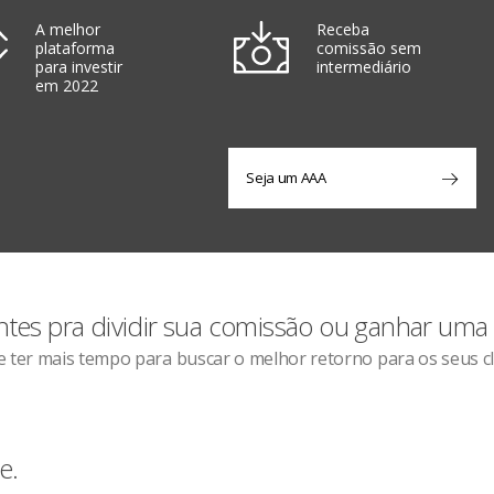
A melhor
Receba
plataforma
comissão sem
para investir
intermediário
em 2022
Seja um AAA
ntes pra dividir sua comissão ou ganhar uma c
ter mais tempo para buscar o melhor retorno para os seus cl
e.