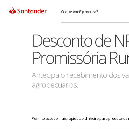
O que você procura?
Desconto de N
Promissória Rur
Antecipa o recebimento dos va
agropecuários.
Permite acesso mais rápido ao dinheiro para produtores 