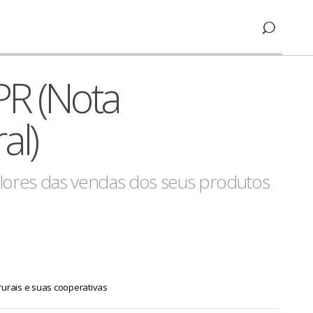
PR (Nota
al)
lores das vendas dos seus produtos
rurais e suas cooperativas