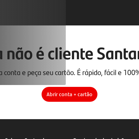
 não é cliente Sant
 conta e peça seu cartão. É rápido, fácil e 100%
Abrir conta + cartão