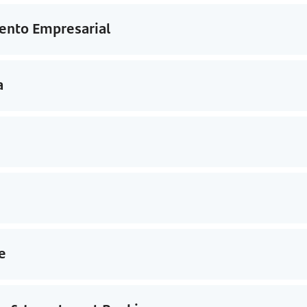
ento Empresarial
a
e