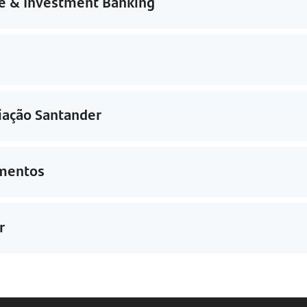
e & Investment Banking
iação Santander
amentos
r