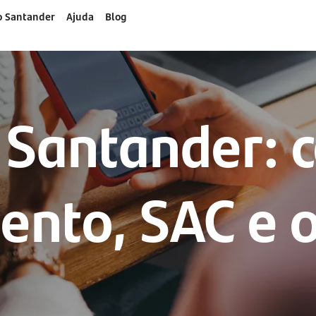
o Santander
Ajuda
Blog
 Santander: c
ento, SAC e o