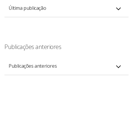
Última publicação
Cenário Macro Brasil - Que País é Esse?
PDF
Publicações anteriores
Publicações anteriores
Um País em Construção
PDF