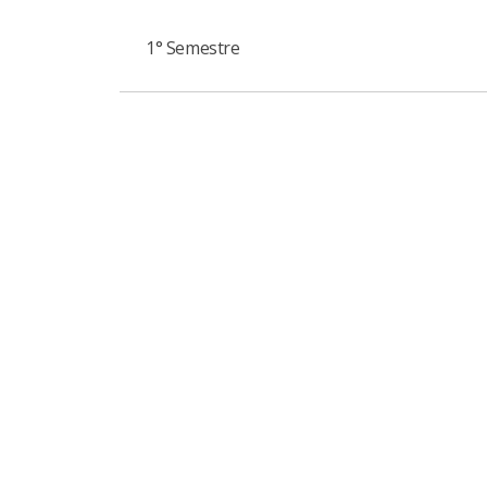
1° Semestre
IGET: Recuo nos dados de junho
Cenário Regional - Junho de 2026
IGET: Dados de maio mostram crescimen