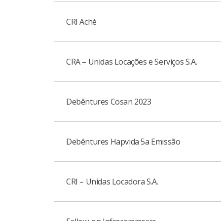
Anúncio de Início
CRI Aché
Anúncio de Encerramento
CRA – Unidas Locações e Serviços S.A.
Anúncio de Encerramento
Anúncio de Encerramento
Debêntures Cosan 2023
Anúncio de Início
Anúncio de Encerramento
Debêntures Hapvida 5a Emissão
Anúncio de Início
Anúncio de Encerramento
Prospecto Definitivo
CRI – Unidas Locadora S.A.
Anúncio de Início
Anúncio de Encerramento
Prospecto Definitivo