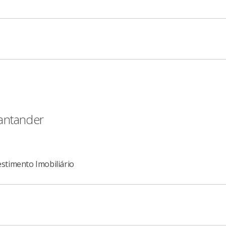
antander
estimento Imobiliário
de Bookbuilding