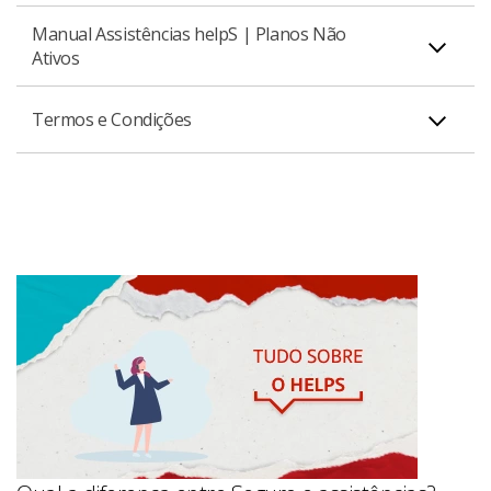
Manual Assistências helpS | Planos Não
Ativos
Manual helpS Casa + Pet
PDF
Termos e Condições
Manual helpS Auto
PDF
Manual helpS Saúde
PDF
Regulamento helpS
Manual helpS Auto+
PDF
Manual helpS Moto
PDF