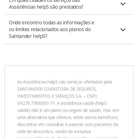
Não, os serviços helpS não possuem carência para
Assistências helpS são prestados?
utilização. Assim que confirmamos o pagamento, você
poderá desfrutar dos serviços.
Onde encontro todas as informações e
Nossos serviços são prestados em todo o território
os limites relacionados aos planos do
nacional.
Santander helpS?
O detalhamento de todos os serviços está disponível no
nosso Manual de Assistência.
As Assistências helpS são serviços ofertados pela
SANTANDER CORRETORA DE SEGUROS,
INVESTIMENTOS E SERVIÇOS S.A. – CNPJ
04.270.778/0001-71. A assistência saúde (helpS
saúde) não é um plano ou seguro de saúde, mas sim
uma alternativa que oferece, entre outros benefícios,
descontos em consultas e exames com parceiros da
rede de descontos, sendo de exclusiva