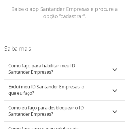
Baixe o app Santander Empresas e procure a
opção “cadastrar”.
Saiba mais
Como faço para habilitar meu ID
Santander Empresas?
Exclui meu ID Santander Empresas, o
Etapa do Cliente
que eu faço?
Baixar o ID Santander Empresas na loja de aplicativos
(App Store ou PlayStore);
Como eu faço para desbloquear o ID
Caso você tenha excluído o seu aplicativo ID Santander
Acessar o App Santander e solicita habilitação;
Santander Empresas?
Empresas do celular, você terá que reabilitá-lo. Para
Seguir o passo a passo e escolher a opção de
isso, vá até a loja de aplicativos do seu celular e faça o
habilitação via agência ou Caixa eletrônico
Como faço caso o meu celular seja