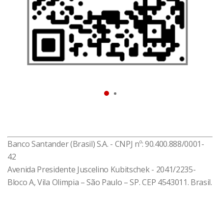
que você entenda melhor sua vida financeira e tome
as melhores decisões relacionadas a crédito,
situação do seu CPF, gastos, recebimentos, limites e
rendas.
Baixe agora e resolva o que você precisa!
*Disponível impressão digital para celulares
compatíveis
Banco Santander (Brasil) S.A. - CNPJ nº: 90.400.888/0001-
42
Avenida Presidente Juscelino Kubitschek - 2041/2235-
Bloco A, Vila Olimpia – São Paulo – SP. CEP 4543011. Brasil.