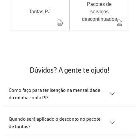
Pacotes de
Tarifas PJ
serviços
descontinuados
Dúvidas? A gente te ajuda!
Como faço para ter isenção na mensalidade
da minha conta PJ?
Realizar mensalmente o pagamento do DAS em débito
automático na sua conta do Santander Empresas garante
Quando será aplicado o desconto no pacote
100% de isenção.
de tarifas?
A regra é simples, paga o DAS agora, isenta daqui a 2
O desconto será aplicado dois meses após o