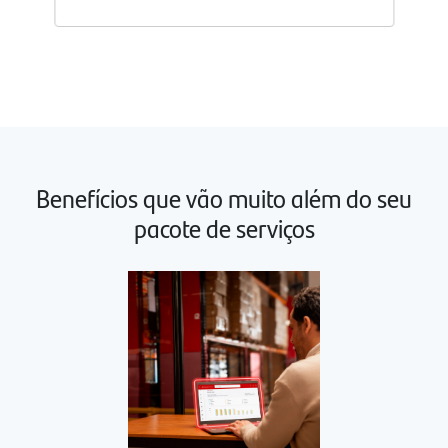
Abrir
detalhes
do
pacote
avançar
1
Benefícios que vão muito além do seu
pacote de serviços