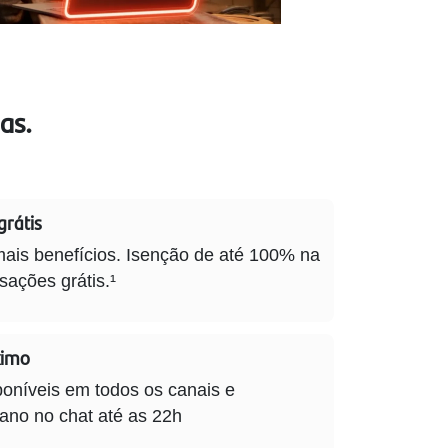
as.
grátis
ais benefícios. Isenção de até 100% na
sações grátis.¹
ximo
poníveis em todos os canais e
no no chat até as 22h