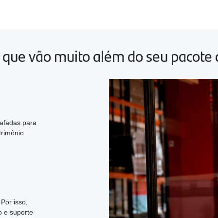
pacote
pacote
avançar
avançar
2
3
 que vão muito além do seu pacote 
rafadas para
trimônio
Por isso,
o e suporte