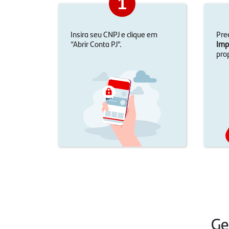
1
Insira seu CNPJ e clique em
Pre
“Abrir Conta PJ”.
Imp
pro
Ge