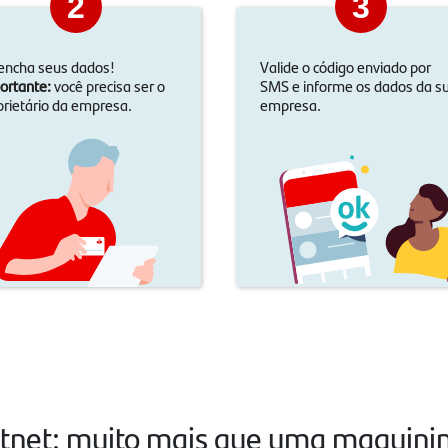
2
3
encha seus dados!
Valide o código enviado por
ortante:
você precisa ser o
SMS e informe os dados da s
prietário da empresa.
empresa.
tnet: muito mais que uma maquini