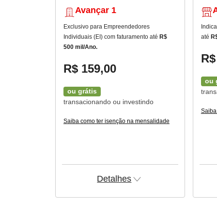
Avançar 1
Exclusivo para Empreendedores
Indic
Individuais (EI) com faturamento até
R$
até
R$
500 mil/Ano.
R$
R$ 159,00
ou 
ou grátis
tran
transacionando ou investindo
Saiba
Saiba como ter isenção na mensalidade
Detalhes
Abrir
detalhes
do