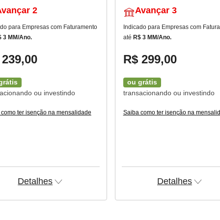
Avançar 2
Avançar 3
ado para Empresas com Faturamento
Indicado para Empresas com Fatur
 3 MM/Ano.
até
R$ 3 MM/Ano.
 239,00
R$ 299,00
grátis
ou grátis
sacionando ou investindo
transacionando ou investindo
 como ter isenção na mensalidade
Saiba como ter isenção na mensali
Detalhes
Detalhes
Abrir
Abrir
detalhes
detalhes
do
do