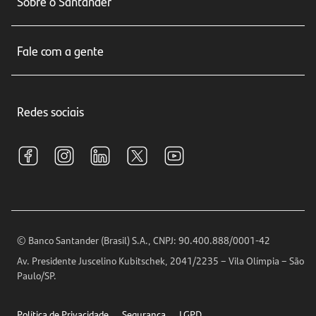
Sobre o Santander
Cartões de crédito
Sobre nós
Seguros
Fale com a gente
Educação Financeira
Crédito e Financiamentos
Central de Atendimento
Trabalhe conosco
Investimentos
Redes sociais
Central de Renegociação
Sustentabilidade
Tarifas e pacotes de serviços
S.A.C
Relações com Investidores
Para sua Empresa
Ouvidoria
Imprensa
Encontre nossas agências
Análises Econômicas
Horários de Atendimento
© Banco Santander (Brasil) S.A., CNPJ: 90.400.888/0001-42
Definições de Cookies
Av. Presidente Juscelino Kubitschek, 2041/2235 – Vila Olímpia – São
Telefones
Paulo/SP.
Segurança
Política de Privacidade
Segurança
LGPD