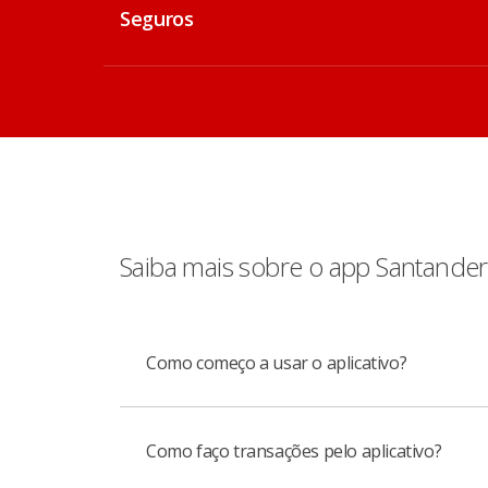
Seguros
Saiba mais sobre o app Santander
Como começo a usar o aplicativo?
Como faço transações pelo aplicativo?
Você precisa baixar o aplicativo Santander,
Depois disso, vá a um caixa eletrônico, esco