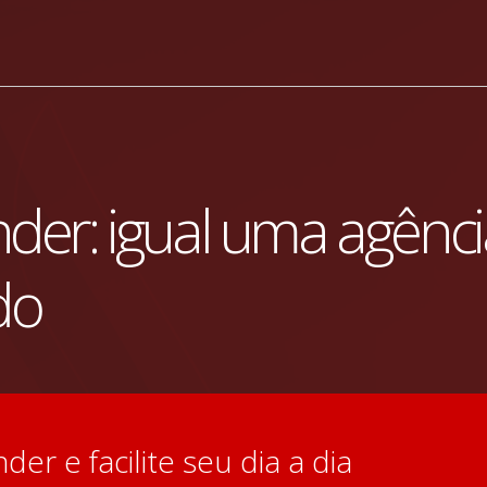
nder: igual uma agênc
do
der e facilite seu dia a dia