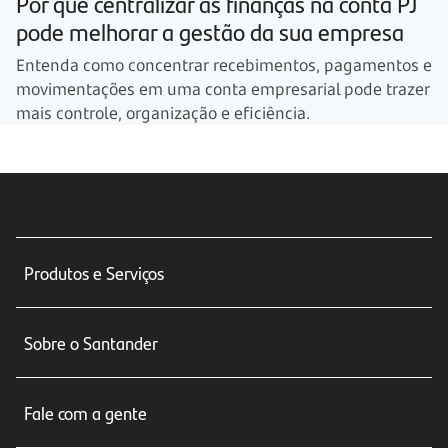
Por que centralizar as finanças na conta PJ
pode melhorar a gestão da sua empresa
Entenda como concentrar recebimentos, pagamentos e
movimentações em uma conta empresarial pode trazer
mais controle, organização e eficiência.
Produtos e Serviços
Conta corrente
Sobre o Santander
Cartões de crédito
Sobre nós
Seguros
Fale com a gente
Educação Financeira