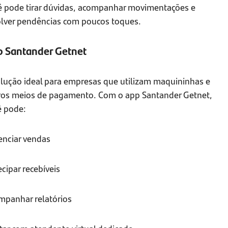
ê pode tirar dúvidas, acompanhar movimentações e
olver pendências com poucos toques.
 Santander Getnet
olução ideal para empresas que utilizam maquininhas e
ros meios de pagamento. Com o app Santander Getnet,
ê pode:
enciar vendas
cipar recebíveis
mpanhar relatórios