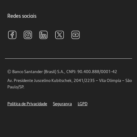
Crédito e Financiamentos
Central de Atendimento
Trabalhe conosco
Investimentos
Redes sociais
Central de Renegociação
Sustentabilidade
Tarifas e pacotes de serviços
S.A.C
Relações com Investidores
Para sua Empresa
Ouvidoria
Imprensa
Encontre nossas agências
Análises Econômicas
Horários de Atendimento
© Banco Santander (Brasil) S.A., CNPJ: 90.400.888/0001-42
Definições de Cookies
Av. Presidente Juscelino Kubitschek, 2041/2235 – Vila Olímpia – São
Telefones
Paulo/SP.
Segurança
Política de Privacidade
Segurança
LGPD
Ética – Canal de denúncia