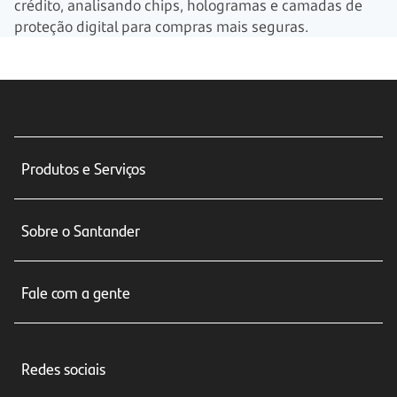
crédito, analisando chips, hologramas e camadas de
proteção digital para compras mais seguras.
Produtos e Serviços
Conta corrente
Sobre o Santander
Cartões de crédito
Sobre nós
Seguros
Fale com a gente
Educação Financeira
Crédito e Financiamentos
Central de Atendimento
Trabalhe conosco
Investimentos
Redes sociais
Central de Renegociação
Sustentabilidade