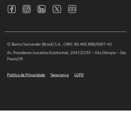
Tarifas e pacotes de serviços
S.A.C
Relações com Investidores
Para sua Empresa
Ouvidoria
Imprensa
Encontre nossas agências
Análises Econômicas
Horários de Atendimento
© Banco Santander (Brasil) S.A., CNPJ: 90.400.888/0001-42
Definições de Cookies
Av. Presidente Juscelino Kubitschek, 2041/2235 – Vila Olímpia – São
Telefones
Paulo/SP.
Segurança
Política de Privacidade
Segurança
LGPD
Ética – Canal de denúncia