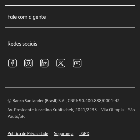
Cartões de crédito
Sobre nós
Seguros
Fale com a gente
Educação Financeira
Crédito e Financiamentos
Central de Atendimento
Trabalhe conosco
Investimentos
Redes sociais
Central de Renegociação
Sustentabilidade
Tarifas e pacotes de serviços
S.A.C
Relações com Investidores
Para sua Empresa
Ouvidoria
Imprensa
Encontre nossas agências
Análises Econômicas
Horários de Atendimento
© Banco Santander (Brasil) S.A., CNPJ: 90.400.888/0001-42
Definições de Cookies
Av. Presidente Juscelino Kubitschek, 2041/2235 – Vila Olímpia – São
Telefones
Paulo/SP.
Segurança
Política de Privacidade
Segurança
LGPD