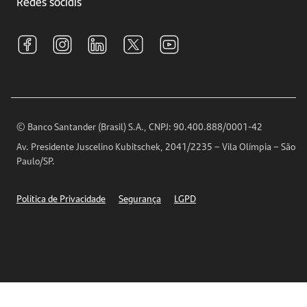
Redes sociais
Central de Renegociação
Sustentabilidade
Tarifas e pacotes de serviços
S.A.C
Relações com Investidores
Para sua Empresa
Ouvidoria
Imprensa
Encontre nossas agências
Análises Econômicas
Horários de Atendimento
© Banco Santander (Brasil) S.A., CNPJ: 90.400.888/0001-42
Definições de Cookies
Av. Presidente Juscelino Kubitschek, 2041/2235 – Vila Olímpia – São
Telefones
Paulo/SP.
Segurança
Política de Privacidade
Segurança
LGPD
Ética – Canal de denúncia