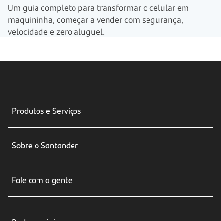
Um guia completo para transformar o celular em
maquininha, começar a vender com segurança,
velocidade e zero aluguel.
Produtos e Serviços
Conta corrente
Sobre o Santander
Cartões de crédito
Sobre nós
Seguros
Fale com a gente
Educação Financeira
Crédito e Financiamentos
Central de Atendimento
Trabalhe conosco
Investimentos