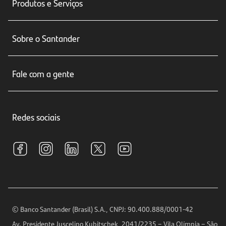
Produtos e Serviços
Conta corrente
Sobre o Santander
Cartões de crédito
Sobre nós
Seguros
Fale com a gente
Educação Financeira
Crédito e Financiamentos
Central de Atendimento
Trabalhe conosco
Investimentos
Redes sociais
Central de Renegociação
Sustentabilidade
Tarifas e pacotes de serviços
S.A.C
Relações com Investidores
Para sua Empresa
Ouvidoria
Imprensa
Encontre nossas agências
Análises Econômicas
Horários de Atendimento
© Banco Santander (Brasil) S.A., CNPJ: 90.400.888/0001-42
Definições de Cookies
Av. Presidente Juscelino Kubitschek, 2041/2235 – Vila Olímpia – São