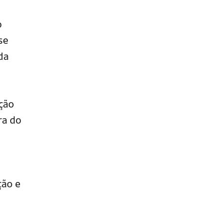
o
se
da
ação
ra do
ção e