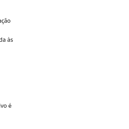
ação
da às
ivo é