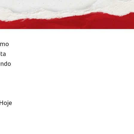
omo
ta
ando
 Hoje