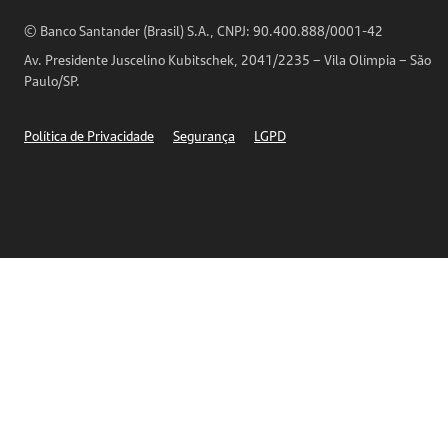
Análises Econômicas
Horários de Atendimento
© Banco Santander (Brasil) S.A., CNPJ: 90.400.888/0001-42
Definições de Cookies
Av. Presidente Juscelino Kubitschek, 2041/2235 – Vila Olímpia – São
Telefones
Paulo/SP.
Segurança
Política de Privacidade
Segurança
LGPD
Ética – Canal de denúncia