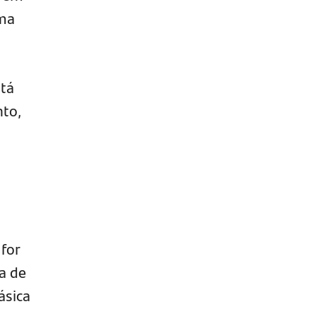
rma
tá
nto,
 for
a de
ásica