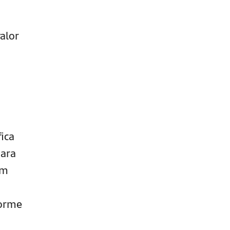
alor
ica
para
em
forme