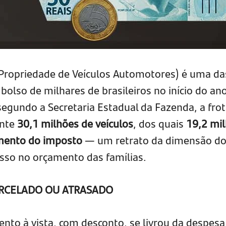
 Propriedade de Veículos Automotores) é uma da
olso de milhares de brasileiros no início do ano
segundo a Secretaria Estadual da Fazenda, a fro
ente
30,1 milhões de veículos
, dos quais
19,2 mi
imento do imposto
— um retrato da dimensão d
so no orçamento das famílias.
ARCELADO OU ATRASADO
to à vista, com desconto, se livrou da despes