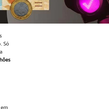
s
. Só
ta
lhões
o
a em