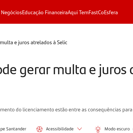
 Negócios
Educação Financeira
Aqui Tem
FastCo
Esfera
multa e juros atrelados à Selic
de gerar multa e juros 
pedimento do licenciamento estão entre as consequências pa
ipe Santander
Acessibilidade
Modo escuro