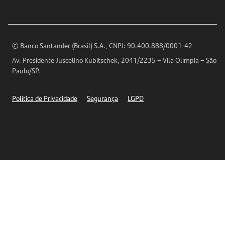
Ouvidoria
Imprensa
Encontre nossas agências
Análises Econômicas
Horários de Atendimento
© Banco Santander (Brasil) S.A., CNPJ: 90.400.888/0001-42
Definições de Cookies
Av. Presidente Juscelino Kubitschek, 2041/2235 – Vila Olímpia – São
Telefones
Paulo/SP.
Segurança
Política de Privacidade
Segurança
LGPD
Ética – Canal de denúncia