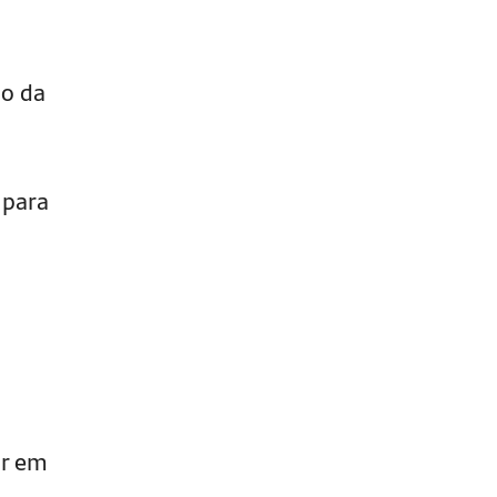
to da
 para
ar em