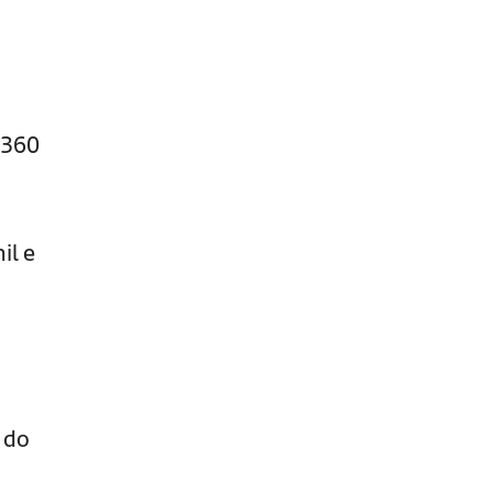
 360
il e
 do