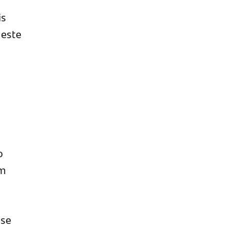
is
 este
o
em
ise