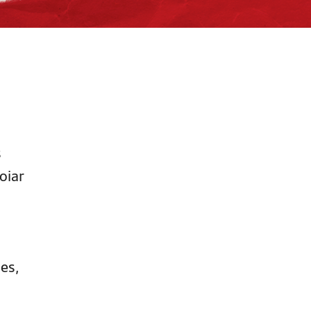
o
s
oiar
.
es,