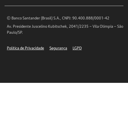
Encontre nossas agências
Análises Econômicas
Horários de Atendimento
© Banco Santander (Brasil) S.A., CNPJ: 90.400.888/0001-42
Definições de Cookies
Av. Presidente Juscelino Kubitschek, 2041/2235 – Vila Olímpia – São
Telefones
Paulo/SP.
Segurança
Política de Privacidade
Segurança
LGPD
Ética – Canal de denúncia