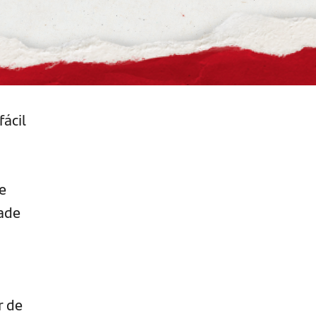
ácil
e
dade
r de