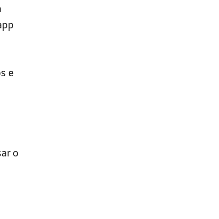
a
app
s e
sar o