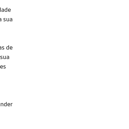
idade
a sua
as de
 sua
ões
ander