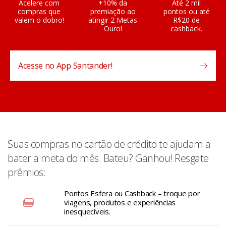
Acelere com
+10% da
Até 2 mil
compras que
premiação ao
pontos ou até
valem o dobro!
atingir 2 Metas
R$20 de
Ouro!
cashback.
Acesse no App Santander!
Suas compras no cartão de crédito te ajudam a
bater a meta do mês. Bateu? Ganhou! Resgate
prêmios:
Pontos Esfera ou Cashback – troque por
viagens, produtos e experiências
inesquecíveis.