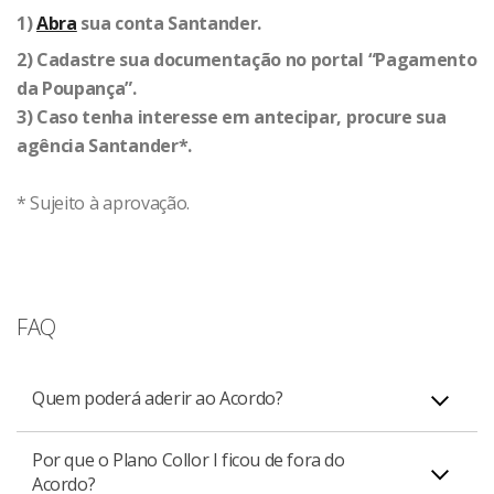
1)
Abra
sua conta Santander.
2) Cadastre sua documentação no portal “Pagamento
da Poupança”.
3) Caso tenha interesse em antecipar, procure sua
agência Santander*.
* Sujeito à aprovação.
FAQ
Quem poderá aderir ao Acordo?
Por que o Plano Collor I ficou de fora do
Quem tinha conta-poupança e teve prejuízo por causa
Acordo?
dos Planos Bresser (1987), Verão (1989) e Collor II