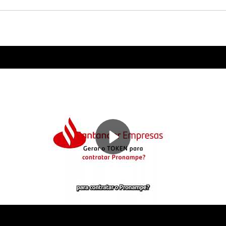
s (MEI) com faturamento no ano anterior igual ou menor que R$
ento no ano anterior igual ou menor que R$ 360.000,00 (treze
turamento
turamento no ano anterior maior que R$ 360.000,00 (trezentos
ões e oitocentos mil reais).