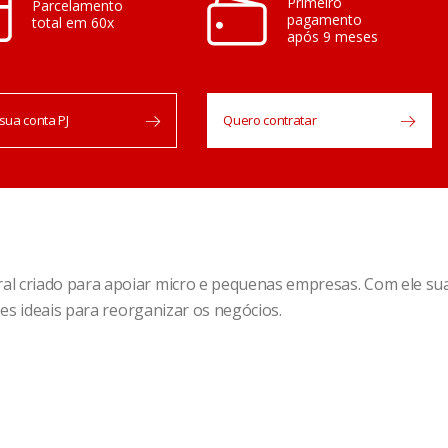
Primeiro
Parcelamento
pagamento
total em 60x
após 9 meses
sua conta PJ
Quero contratar
 criado para apoiar micro e pequenas empresas. Com ele sua
es ideais para reorganizar os negócios.