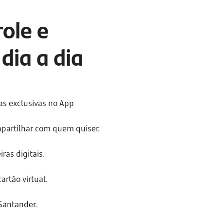
ole e 
dia a dia
tas exclusivas no App 
ompartilhar com quem quiser.
ras digitais.
rtão virtual.
Santander.