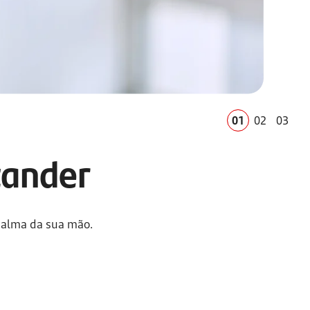
01
02
03
tander
 palma da sua mão.