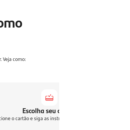
como
. Veja como:
Escolha seu cartão
cione o cartão e siga as instruções de desbloqueio.
A