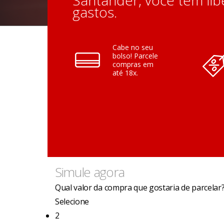
Santander, você tem lib
gastos.
Cabe no seu
bolso! Parcele
compras em
até 18x.
Simule agora
Qual valor da compra que gostaria de parcelar
Selecione
2