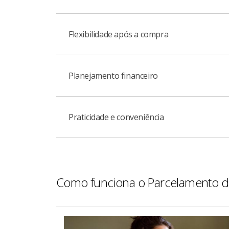
Flexibilidade após a compra
Comprou à vista no cartão de crédito? Você
Planejamento financeiro
Você decide e escolhe qual compra quer parce
Praticidade e conveniência
Ajuda a organizar o controle das finanças,
Todo o processo é feito de forma rápida, d
Como funciona o Parcelamento 