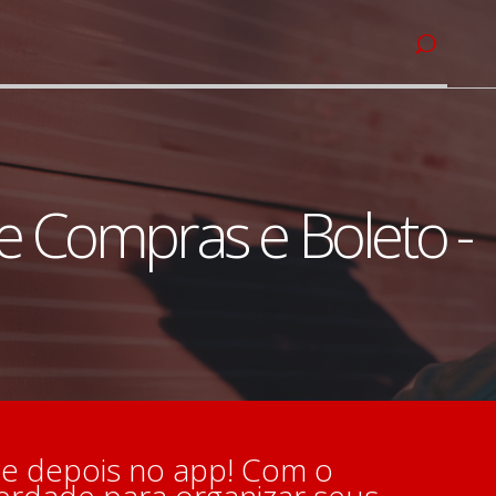
 Compras e Boleto -
le depois no app! Com o