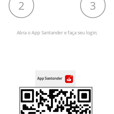
2
3
Abra o App Santander e faça seu login;