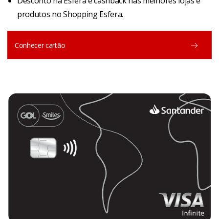
Desconto na Esfera e cashback nas melhores lojas e
produtos no Shopping Esfera.
Conhecer cartão