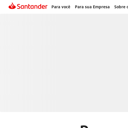
Para você
Para sua Empresa
Sobre 
Cartões de Cré
Santander
Pague de forma mais inteligente com seu cartão de crédi
benefícios, controle e segurança em suas transações.