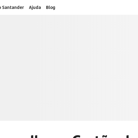
o Santander
Ajuda
Blog
dito
to e aproveite mais