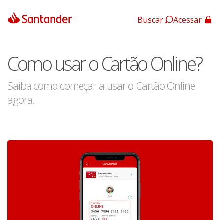
Buscar
Acessar
App Santander
Como usar o Cartão Online?
App Santander Empresas
Saiba como começar a usar o Cartão Online
agora.