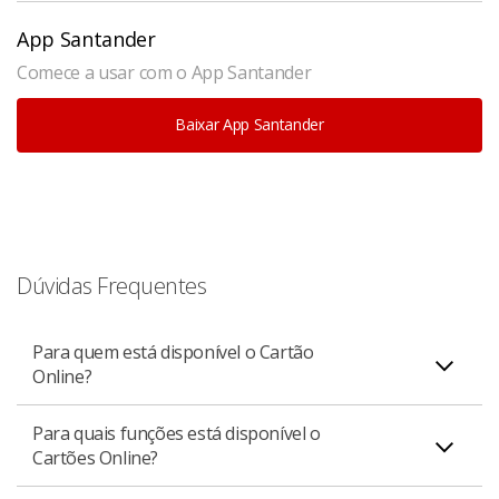
App Santander
Comece a usar com o App Santander
Baixar App Santander
Dúvidas Frequentes
Para quem está disponível o Cartão
Online?
Para quais funções está disponível o
Está disponível para todos os clientes pessoa física
Cartões Online?
titulares e adicionais de um Cartão Santander, e PJ
Varejo (apenas portadores).