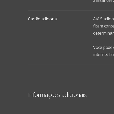
Santander 
acesse o site www.mastercard.com.br/plati
Cartão adicional
Até 5 adici
ficam conce
determinar 
Você pode 
internet ba
Informações adicionais