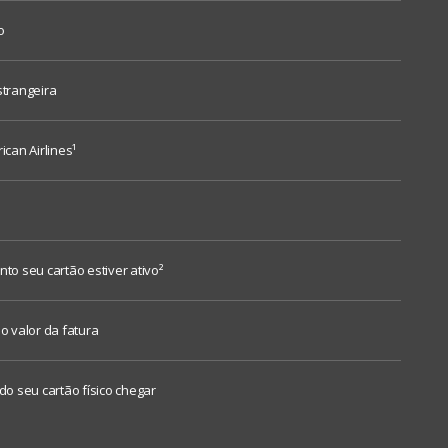
o
trangeira
can Airlines¹
o seu cartão estiver ativo²
 valor da fatura
do seu cartão físico chegar