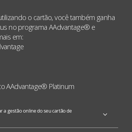
utilizando o cartão, você também ganha
tatus no programa AAdvantage® e
 mais em:
vantage
ito AAdvantage® Platinum
r a gestão online do seu cartão de