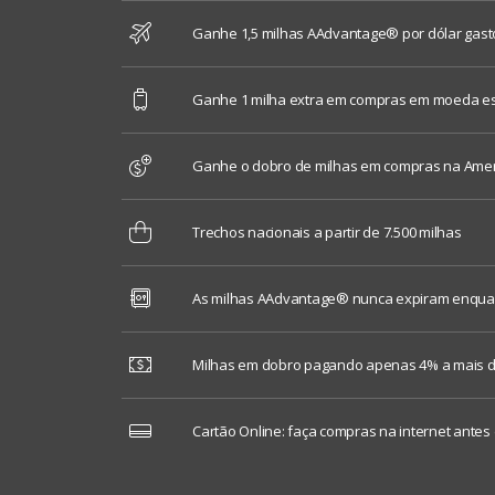
Ganhe 1,5 milhas AAdvantage® por dólar gast
Ganhe 1 milha extra em compras em moeda es
Ganhe o dobro de milhas em compras na Ameri
Trechos nacionais a partir de 7.500 milhas
As milhas AAdvantage® nunca expiram enquant
Milhas em dobro pagando apenas 4% a mais do
Cartão Online: faça compras na internet antes 