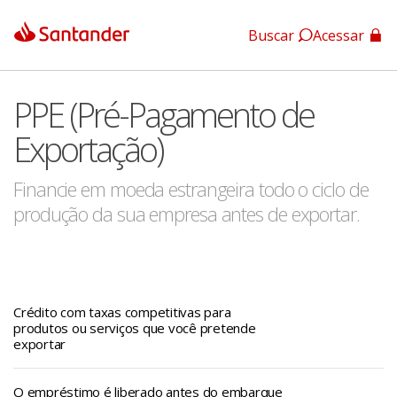
Buscar
Acessar
App Santander
PPE (Pré-Pagamento de
App Santander Empresas
Exportação)
Financie em moeda estrangeira todo o ciclo de
produção da sua empresa antes de exportar.
Crédito com taxas competitivas para
produtos ou serviços que você pretende
exportar
O empréstimo é liberado antes do embarque