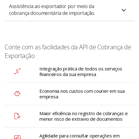
Assistência ao exportador por meio da
O banco recebe os documentos vindos do exterior,
cobrança documentária de importação.
como conhecimento de embarque, fatura comercial e
outros. Caso cumpram todas as instruções acordadas,
O banco recebe os documentos dos exportadores,
os documentos são encaminhados aos importadores.
como conhecimento de embarque, fatura comercial e
outros. Depois disso, realiza a cobrança, de acordo com
Conte com as facilidades da API de Cobrança de
as instruções do exportador junto ao importador e por
Exportação
meio de banqueiro no exterior.
Integração prática de todos os serviços
financeiros da sua empresa
O exportador também tem a possibilidade de imprimir a
carta remessa mediante a aprovação do banco e enviá-
Economia nos custos com courier em sua
la diretamente ao banqueiro no exterior juntamente
empresa
com os demais documentos, sem a necessidade de
encaminhar a documentação ao banco. Tudo isso por
Maior eficiência no registro de cobranças e
meio de uma ferramenta web.
menor risco de extravio de documentos
Agilidade para consultar operações em