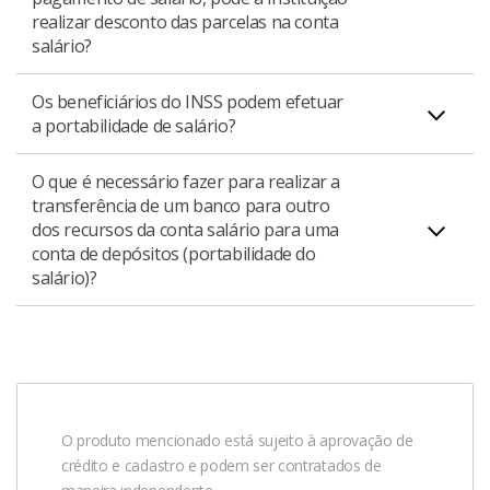
realizar desconto das parcelas na conta
salário?
Os beneficiários do INSS podem efetuar
Sim. As parcelas de operações de crédito ativas podem
a portabilidade de salário?
ser descontadas diretamente da conta-salário caso o
titular do pagamento tenha autorizado, prévia e
O que é necessário fazer para realizar a
Não. A portabilidade de salário não se aplica aos
formalmente, a realização deste débito.
transferência de um banco para outro
beneficiários do INSS (Instituto Nacional do Seguro
dos recursos da conta salário para uma
Social), por não possuírem conta salário. Neste caso, o
conta de depósitos (portabilidade do
ideal é que você consulte as regras do INSS para
salário)?
solicitação de alteração de banco pagadora de benefício
ou aposentadoria.
Você deve formalizar a solicitação de portabilidade de
salário pelo app Santander no celular ou ir até uma
agência Santander mais próxima. Basta realizar o
pedido uma única vez, indicando a conta em que deseja
O produto mencionado está sujeito à aprovação de
receber o seu salário. Após essa solicitação, seu salário
crédito e cadastro e podem ser contratados de
passará a ser transferido mensalmente, de forma