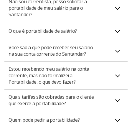
Não sou correntista, posso solicitar a
portabilidade de meu salário para o
Santander?
Para solicitar a portabilidade de salário, é necessário
O que é portabilidade de salário?
ser correntista. Ainda não tem uma conta?
Você sabia que pode receber seu salário
Abra agora, é 100% online, clique aqui.
A portabilidade de salário é a possibilidade de receber
na sua conta corrente do Santander?
os seus salários, proventos ou similares no banco de
sua escolha, sem custos adicionais para isso. Essa
Estou recebendo meu salário na conta
Para receber o seu salário direto na conta corrente
escolha independe do banco escolhido pelo
corrente, mas não formalizei a
Santander basta que você solicite ao gerente, ele
empregador/entidade pagadora para realização do
Portabilidade, o que devo fazer?
seguirá com a formalização da Portabilidade.
pagamento da folha.
Quais tarifas são cobradas para o cliente
Caso você não tenha formalizado sua Portabilidade, ao
que exerce a portabilidade?
utilizar o caixa eletrônico ou App Santander você será
notificado para concluir a formalização da transferência
Não há cobrança de tarifas na portabilidade de salário.
Quem pode pedir a portabilidade?
da conta salário para conta corrente.