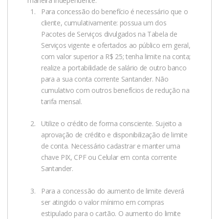
maneira independente.
automática, para a conta indicada por você.
Para concessão do benefício é necessário que o
cliente, cumulativamente: possua um dos
Atenção: o banco tem até 5 dias úteis para processar a
Pacotes de Serviços divulgados na Tabela de
sua solicitação. Fique atento ao prazo e à data de
Serviços vigente e ofertados ao público em geral,
com valor superior a R$ 25; tenha limite na conta;
pagamento do seu salário.
realize a portabilidade de salário de outro banco
para a sua conta corrente Santander. Não
cumulativo com outros benefícios de redução na
tarifa mensal.
Utilize o crédito de forma consciente. Sujeito a
aprovação de crédito e disponibilização de limite
de conta. Necessário cadastrar e manter uma
chave PIX, CPF ou Celular em conta corrente
Santander.
Para a concessão do aumento de limite deverá
ser atingido o valor mínimo em compras
estipulado para o cartão. O aumento do limite