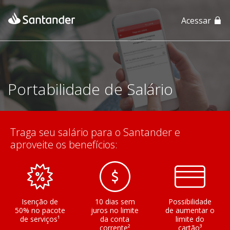
Acessar
App Santander
App Santander Empresas
Portabilidade de Salário
Traga seu salário para o Santander e
aproveite os benefícios:
Isenção de
10 dias sem
Possibilidade
50% no pacote
juros no limite
de aumentar o
de serviços¹
da conta
limite do
corrente²
cartão³