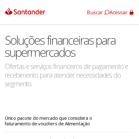
Buscar
Acessar
App Santander
Soluções financeiras para
App Santander Empresas
supermercados
Ofertas e serviços financeiros de pagamento e
recebimento para atender necessidades do
segmento.
Único pacote do mercado que considera o
faturamento de vouchers de Alimentação