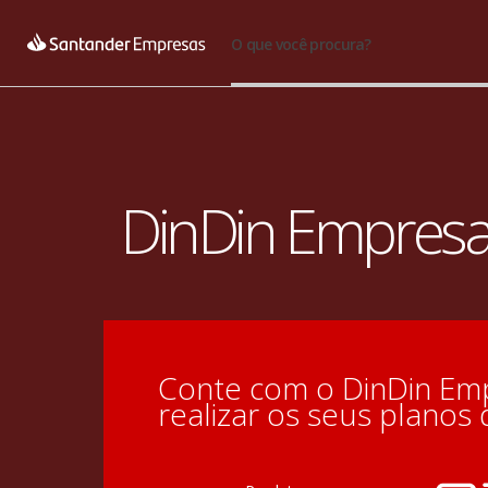
O que você procura?
DinDin Empresar
Conte com o DinDin Empr
realizar os seus planos 