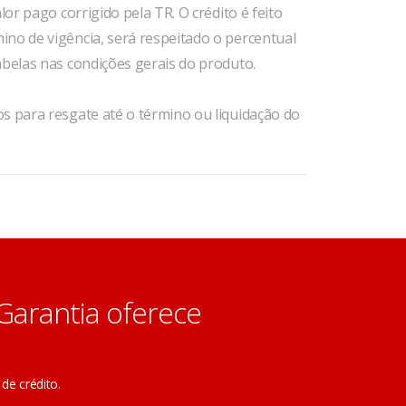
lor pago corrigido pela TR. O crédito é feito
no de vigência, será respeitado o percentual
abelas nas condições gerais do produto.
s para resgate até o término ou liquidação do
 Garantia oferece
de crédito.