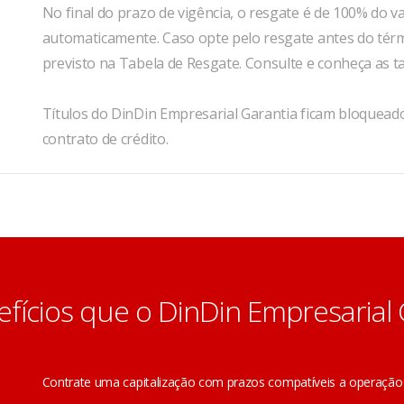
No final do prazo de vigência, o resgate é de 100% do va
automaticamente. Caso opte pelo resgate antes do térmi
previsto na Tabela de Resgate. Consulte e conheça as t
Títulos do DinDin Empresarial Garantia ficam bloqueado
contrato de crédito.
efícios que o DinDin Empresarial
Contrate uma capitalização com prazos compatíveis a operação 