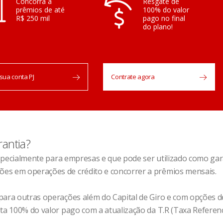
Concorra a
Resgate de
prêmios de até
100% do valor
R$ 250 mil
pago no final
do plano!
sua conta PJ
Contrate agora
antia?
 especialmente para empresas e que pode ser utilizado como gara
es em operações de crédito e concorrer a prêmios mensais.
ara outras operações além do Capital de Giro e com opções de p
ta 100% do valor pago com a atualização da T.R (Taxa Referenci