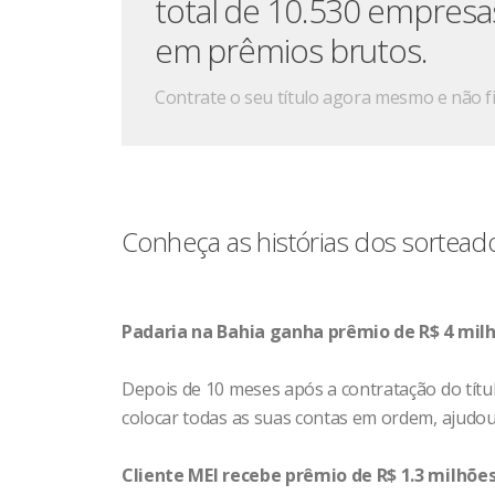
total de 10.530 empresas
em prêmios brutos.
Contrate o seu título agora mesmo e não fi
Abril
Conheça as histórias dos sorteado
Maio
Padaria na Bahia ganha prêmio de R$ 4 mil
Depois de 10 meses após a contratação do títul
Junho
colocar todas as suas contas em ordem, ajudou
Cliente MEI recebe prêmio de R$ 1.3 milhõe