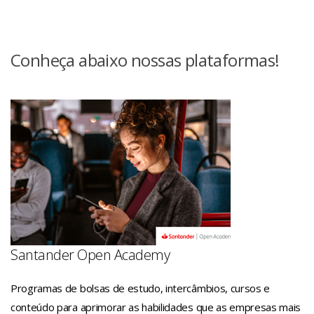
Apoiamos ideias inovadoras com programas de
empregabilidade.
mais valorizadas pelas maiores empresas.
aceleração, premiações, mentorias, cursos online,
benefícios e descontos, fortalecendo o ecossistema
Conheça abaixo nossas plataformas!
desde o lançamento ao mercado de projetos
empreendedores, até startups, scaleups e pequenas e
médias empresas (PMEs).
Santander Open Academy
Programas de bolsas de estudo, intercâmbios, cursos e
conteúdo para aprimorar as habilidades que as empresas mais