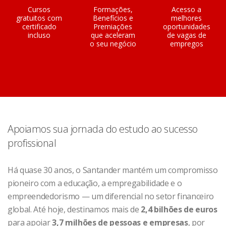
Cursos
Formações,
Acesso a
gratuitos com
Benefícios e
melhores
certificado
Premiações
oportunidades
incluso
que aceleram
de vagas de
o seu negócio
empregos
Apoiamos sua jornada do estudo ao sucesso
profissional
Há quase 30 anos, o Santander mantém um compromisso
pioneiro com a educação, a empregabilidade e o
empreendedorismo — um diferencial no setor financeiro
global. Até hoje, destinamos mais de
2,4 bilhões de euros
para apoiar
3,7 milhões de pessoas e empresas
, por