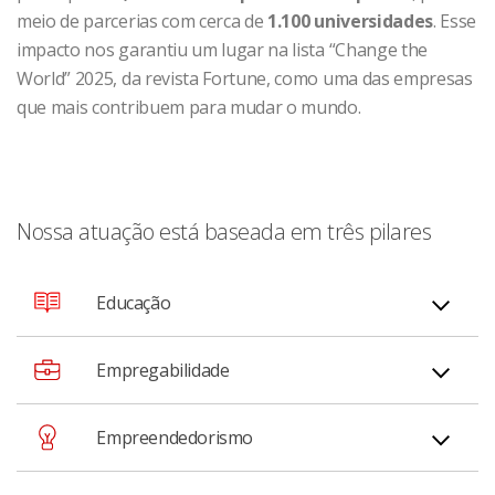
meio de parcerias com cerca de
1.100 universidades
. Esse
impacto nos garantiu um lugar na lista “Change the
World” 2025, da revista Fortune, como uma das empresas
que mais contribuem para mudar o mundo.
Nossa atuação está baseada em três pilares
Educação
Na plataforma global de aprendizagem, oferecemos,
Empregabilidade
cursos online e parcerias com diversos parceiros do
setor e mais de mil universidades no mundo,
Conectamos talentos ao mercado de trabalho através
Empreendedorismo
impulsionando o acesso ao conhecimento,
de programas de estágio e trainee, capacitação
desenvolvimento de competências para o futuro e
profissional e bolsas que desenvolvem as habilidades