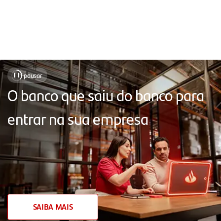
Soluções
pausar
❚❚
para
O banco que saiu do banco para
sua
entrar na sua empresa
empresa,
com
atendimento
próximo,
chat
humanizado,
SAIBA MAIS