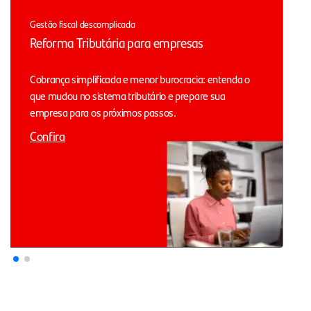
Gestão fiscal descomplicada
Reforma Tributária para empresas
Cobrança simplificada e menor burocracia: entenda o
que mudou no sistema tributário e prepare sua
empresa para os próximos passos.
Confira