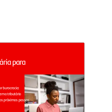
ária para
r burocracia:
ema tributário
os próximos passos.