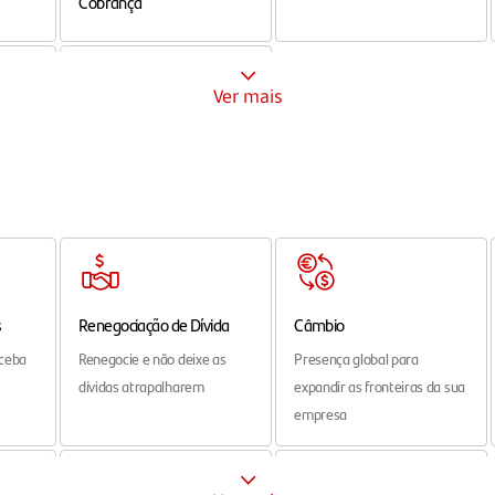
Ver mais
Outros Meios de
Pagamento
Organize e efetue
nto
pagamentos com facilidade
s
Renegociação de Dívida
Câmbio
eceba
Renegocie e não deixe as
Presença global para
dívidas atrapalharem
expandir as fronteiras da sua
empresa