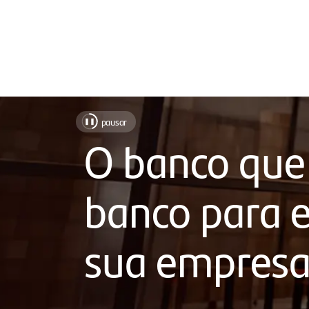
Soluções
pausar
❚❚
para
O banco que
sua
empresa,
banco para e
com
atendimento
sua empres
próximo,
chat
humanizado,