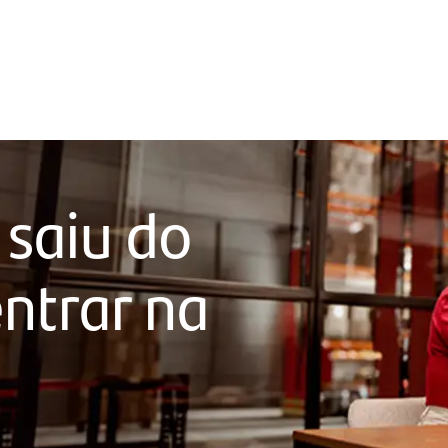
 saiu do
ntrar na
a