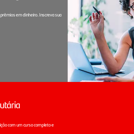
 prêmios em dinheiro. Inscreva sua
utária
sição com um curso completo e