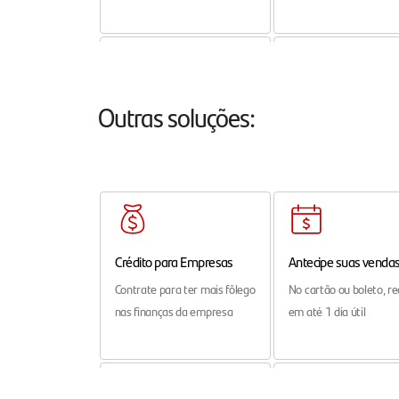
Folha de Pagamento
Soluções Digitais
Outras soluções:
Programe e simplifique
Soluções Digitais de
pagamento de salários
pagamento e recebime
para seu negócio
Crédito para Empresas
Antecipe suas venda
Contrate para ter mais fôlego
No cartão ou boleto, r
nas finanças da empresa
em até 1 dia útil