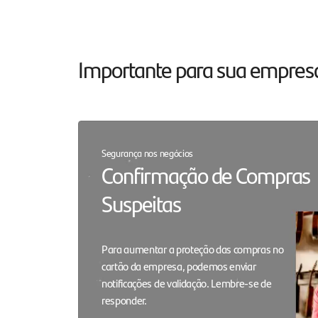
Santander Master
Nichos
Conte com 5 dias sem juros
Para cada setor do me
Importante para sua empres
para ajudar nos negócios
um serviço especializa
Segurança nos negócios
Confirmação de Compras
Suspeitas
Para aumentar a proteção das compras no
cartão da empresa, podemos enviar
notificações de validação. Lembre-se de
responder.