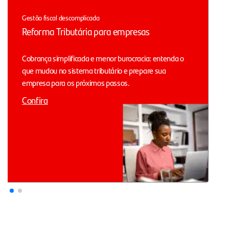
Gestão fiscal descomplicada
Reforma Tributária para empresas
Cobrança simplificada e menor burocracia: entenda o
que mudou no sistema tributário e prepare sua
empresa para os próximos passos.
Confira