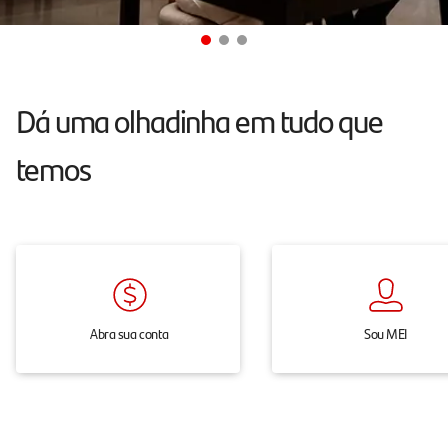
conta
e
maquininha
sem
Dá uma olhadinha em tudo que
mensalidade.
temos
Abra sua conta
Sou MEI