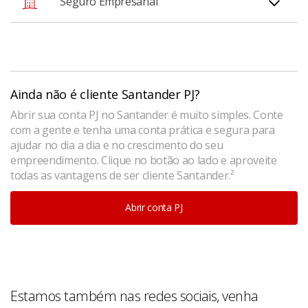
Cuide de quem faz seu negócio prosperar. No Mês do
Seguro Empresarial
empresa, comprar novos veículos e investir no
Empreendedor, aproveite 10% de desconto na
agronegócio.
Simule aqui
.
contratação do Vida Socio e garanta proteção em casos
Proteja o futuro da sua empresa com tranquilidade.
de afastamento, acidentes ou doenças graves.
Aproveite o Mês do Empreendedor com 10% de
Simule aqui
.
desconto na contratação do Seguro Empresarial e
Ainda não é cliente Santander PJ?
garanta coberturas contra danos, incêndios e
Abrir sua conta PJ no Santander é muito simples. Conte
emergências.
Simule aqui
.
com a gente e tenha uma conta prática e segura para
ajudar no dia a dia e no crescimento do seu
empreendimento. Clique no botão ao lado e aproveite
todas as vantagens de ser cliente Santander.²
Abrir conta PJ
Estamos também nas redes sociais, venha