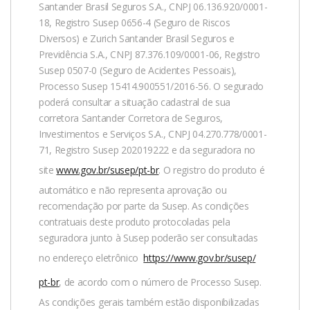
Santander Brasil Seguros S.A., CNPJ 06.136.920/0001-
18, Registro Susep 0656-4 (Seguro de Riscos
Diversos) e Zurich Santander Brasil Seguros e
Previdência S.A., CNPJ 87.376.109/0001-06, Registro
Susep 0507-0 (Seguro de Acidentes Pessoais),
Processo Susep 15414.900551/2016-56. O segurado
poderá consultar a situação cadastral de sua
corretora Santander Corretora de Seguros,
Investimentos e Serviços S.A., CNPJ 04.270.778/0001-
71, Registro Susep 202019222 e da seguradora no
site
www.gov.br/
susep
/
pt
-br
. O registro do produto é
automático e não representa aprovação ou
recomendação por parte da Susep. As condições
contratuais deste produto protocoladas pela
seguradora junto à Susep poderão ser consultadas
no endereço eletrônico
https://www.gov.br/
susep
/
pt-br
, de acordo com o número de Processo Susep.
As condições gerais também estão disponibilizadas