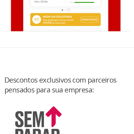
obrigações, bem como o limite do capital segurado
contratado para cada cobertura.
Acesse o site
clicando aqui
Descontos exclusivos com parceiros
pensados para sua empresa: