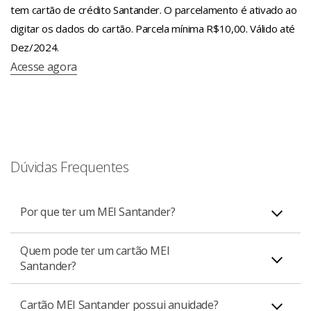
tem cartão de crédito Santander. O parcelamento é ativado ao
digitar os dados do cartão. Parcela mínima R$10,00. Válido até
Dez/2024.
Acesse agora
Dúvidas Frequentes
Por que ter um MEI Santander?
Quem pode ter um cartão MEI
Cartão MEI Santander é ideal para separar os gastos
Santander?
pessoais e as despesas da sua empresa. Com esse
cartão você pode fazer toda gestão de gastos do seu
O cartão de crédito MEI é destinado à pessoa jurídica
Cartão MEI Santander possui anuidade?
negócio, contando com todo suporte dos nossos