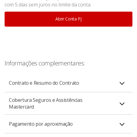
com 5 dias sem juros no limite da conta
Abrir Conta PJ
Informações complementares:
Contrato e Resumo do Contrato
Cobertura Seguros e Assistências
Mastercard
Cartão de Crédito Santander Micro, Pequenas e
PDF
Médias Empresas
Mastercard Global Service
Pagamento por aproximação
Mais comodidade em viagens ao exterior com