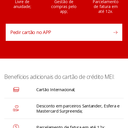
Livre de
Gestão de
Parcelamento
anuidade;
compras pelo
de fatura em
app;
até 12x.
Pedir cartão no APP
Benefícios adicionais do cartão de crédito MEI:
Cartão Internacional;
Desconto em parceiros Santander, Esfera e
Mastercard Surpreenda;
Parcelamento de fatura em até 12x;