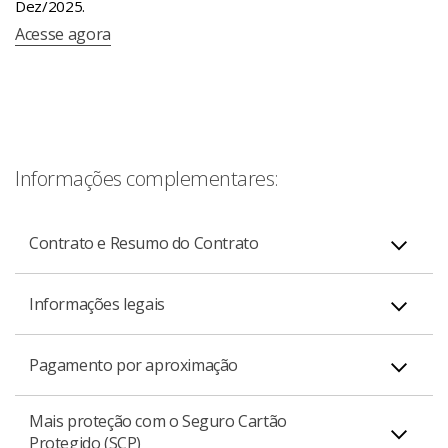
Dez/2025.
Acesse agora
Informações complementares:
Contrato e Resumo do Contrato
Informações legais
Cartão de Crédito Santander Micro, Pequenas e
PDF
Mastercard Global Service
Pagamento por aproximação
Médias Empresas
Mais comodidade em viagens ao exterior com
assistência 24 horas para comunicar perda ou roubo
Mais proteção com o Seguro Cartão
Se o seu cartão possuir o símbolo de aproximação, ele
dos cartões e adiantamento emergencial de dinheiro.
Protegido (SCP)