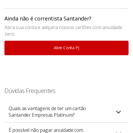
Ainda não é correntista Santander?
Abra sua conta e adquira nossos cartões com anuidade
zero.
Abrir Conta PJ
Dúvidas Frequentes
Quais as vantagens de ter um cartão
Santander Empresas Platinum?
É possível não pagar anuidade com
Com o cartão Santander Empresas Platinum do