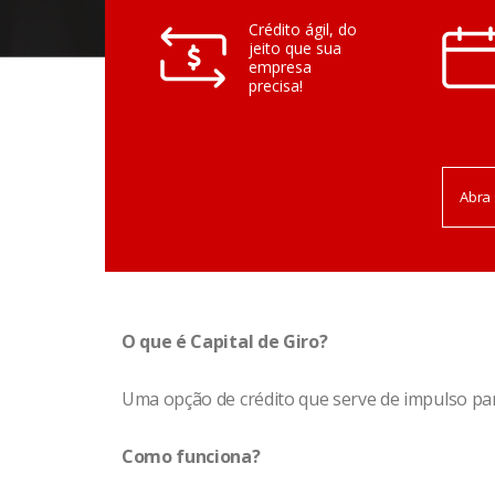
Crédito ágil, do
jeito que sua
empresa
precisa!
Abra 
O que é Capital de Giro?
Uma opção de crédito que serve de impulso pa
Como funciona?