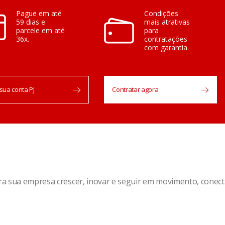
Pague em até
Condições
59 dias e
mais atrativas
parcele em até
para
36x.
contratações
com garantia.
sua conta PJ
Contratar agora
ra sua empresa crescer, inovar e seguir em movimento, conec