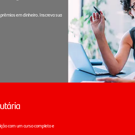
 prêmios em dinheiro. Inscreva sua
utária
sição com um curso completo e