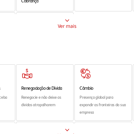
Ver mais
Outros Meios de
Pagamento
Organize e efetue
nto
pagamentos com facilidade
s
Renegociação de Dívida
Câmbio
eceba
Renegocie e não deixe as
Presença global para
dívidas atrapalharem
expandir as fronteiras da sua
empresa