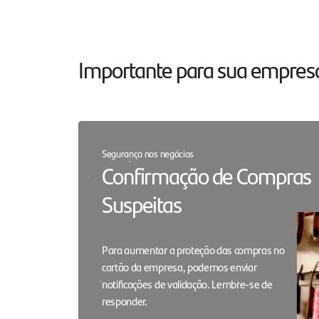
Santander Master
Nichos
Conte com 5 dias sem juros
Para cada setor do me
Importante para sua empres
para ajudar nos negócios
um serviço especializa
Segurança nos negócios
Confirmação de Compras
Suspeitas
Para aumentar a proteção das compras no
cartão da empresa, podemos enviar
notificações de validação. Lembre-se de
responder.