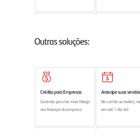
Folha de Pagamento
Soluções Digitais
Outras soluções:
Programe e simplifique
Soluções Digitais de
pagamento de salários
pagamento e recebime
para seu negócio
Crédito para Empresas
Antecipe suas venda
Contrate para ter mais fôlego
No cartão ou boleto, r
nas finanças da empresa
em até 1 dia útil