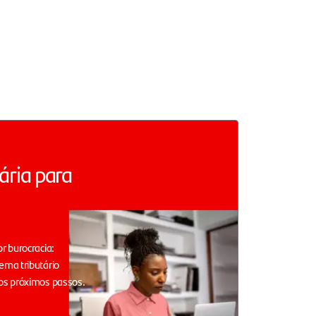
ária para
r burocracia:
ema tributário
os próximos passos.