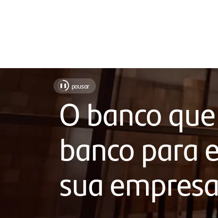
Soluções
pausar
❚❚
para
O banco que
sua
empresa,
banco para e
com
atendimento
sua empres
próximo,
chat
humanizado,