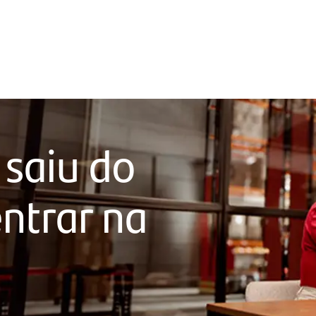
 saiu do
ntrar na
a